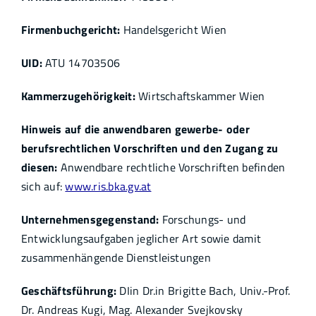
Infothek
Firmenbuchgericht:
Handelsgericht Wien
UID:
ATU 14703506
Academy
Kammerzugehörigkeit:
Wirtschaftskammer Wien
Hinweis auf die anwendbaren gewerbe- oder
berufsrechtlichen Vorschriften und den Zugang zu
diesen:
Anwendbare rechtliche Vorschriften befinden
sich auf:
www.ris.bka.gv.at
Unternehmensgegenstand:
Forschungs- und
Entwicklungsaufgaben jeglicher Art sowie damit
zusammenhängende Dienstleistungen
Geschäftsführung:
DIin Dr.in Brigitte Bach, Univ.-Prof.
Dr. Andreas Kugi, Mag. Alexander Svejkovsky