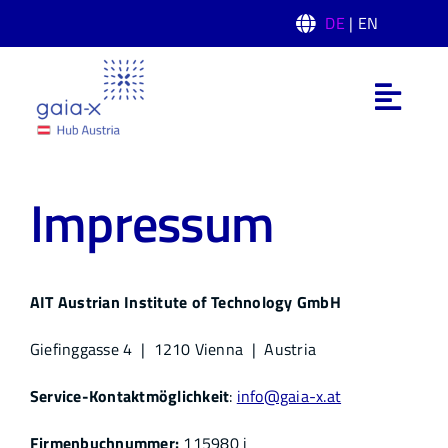
Skip
DE
| EN
to
content
Toggl
Navig
Was ist Gaia-X
Impressum
Gaia-X Hub Austria
Domänen
AIT
Austrian Institute of Technology
GmbH
Giefinggasse 4 | 1210 Vienna | Austria
News
Service-Kontaktmöglichkeit
:
info@gaia-x.at
Events
Firmenbuchnummer:
115980 i