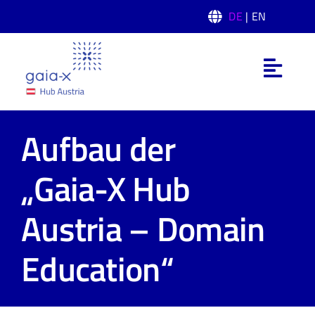
Skip
DE
| EN
to
content
Toggl
Navig
Was ist Gaia-X
Aufbau der
Gaia-X Hub Austria
„Gaia-X Hub
Domänen
Austria – Domain
News
Education“
Events