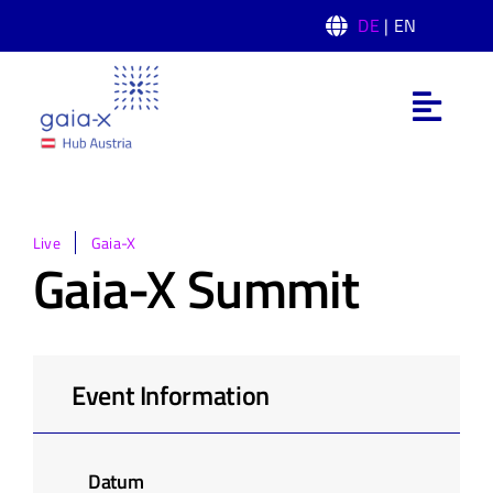
Skip
DE
| EN
to
content
Toggl
Navig
Was ist Gaia-X
Gaia-X Hub Austria
Live
Gaia-X
Gaia-X Summit
Domänen
News
Event Information
Events
Datum