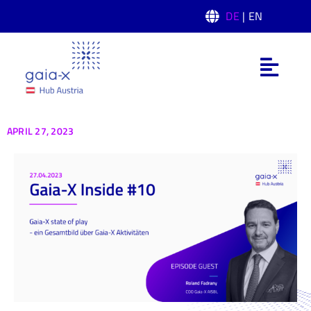
Skip
DE
| EN
to
content
Toggl
Navig
Was ist Gaia-X
APRIL 27, 2023
Gaia-X Hub Austria
Domänen
News
Events