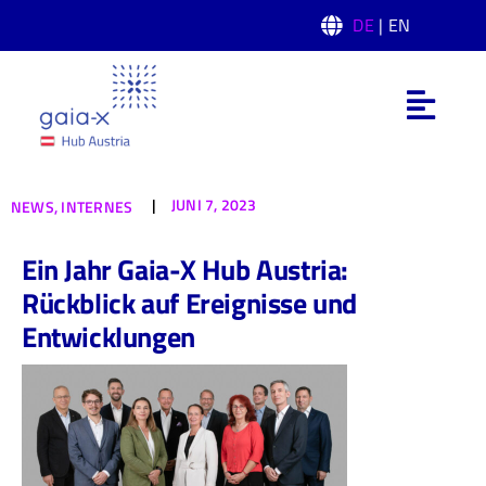
Skip
DE
| EN
to
content
Toggl
Navig
Was ist Gaia-X
|
JUNI 7, 2023
NEWS,
INTERNES
Gaia-X Hub Austria
Ein Jahr Gaia-X Hub Austria:
Rückblick auf Ereignisse und
Domänen
Entwicklungen
News
Events