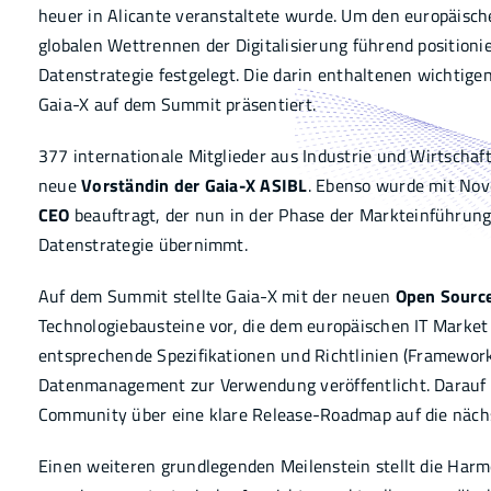
heuer in Alicante veranstaltete wurde. Um den europäisch
Infothek
globalen Wettrennen der Digitalisierung führend positioni
Datenstrategie festgelegt. Die darin enthaltenen wichtig
Gaia-X auf dem Summit präsentiert.
Academy
377 internationale Mitglieder aus Industrie und Wirtscha
neue
Vorständin der Gaia-X ASIBL
. Ebenso wurde mit No
CEO
beauftragt, der nun in der Phase der Markteinführun
Datenstrategie übernimmt.
Auf dem Summit stellte Gaia-X mit der neuen
Open Sourc
Technologiebausteine vor, die dem europäischen IT Market
entsprechende Spezifikationen und Richtlinien (Framewor
Datenmanagement zur Verwendung veröffentlicht. Darauf a
Community über eine klare Release-Roadmap auf die nächs
Einen weiteren grundlegenden Meilenstein stellt die Harm