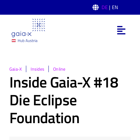
Skip
DE
| EN
to
content
Toggl
Navig
Was ist Gaia-X
Gaia-X Hub Austria
Gaia-X
Insides
Online
Inside Gaia-X #18
Domänen
Die Eclipse
Foundation
News
Events