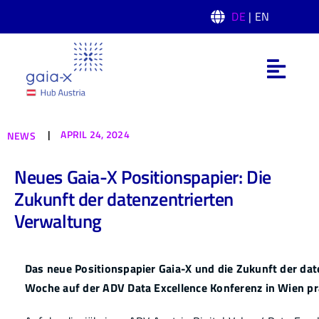
Skip
DE
| EN
to
content
Toggl
Navig
Was ist Gaia-X
|
APRIL 24, 2024
NEWS
Gaia-X Hub Austria
Neues Gaia-X Positionspapier: Die
Zukunft der datenzentrierten
Domänen
Verwaltung
News
Das neue Positionspapier Gaia-X und die Zukunft der dat
Woche auf der ADV Data Excellence Konferenz in Wien pr
Events