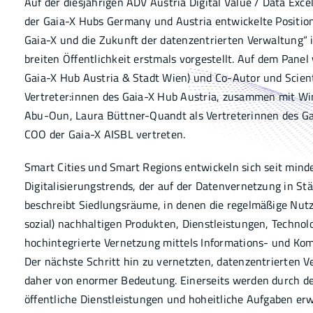
Auf der diesjährigen ADV Austria Digital Value / Data Exc
der Gaia-X Hubs Germany und Austria entwickelte Positio
Infothek
Gaia-X und die Zukunft der datenzentrierten Verwaltung“
breiten Öffentlichkeit erstmals vorgestellt. Auf dem Pane
Academy
Gaia-X Hub Austria & Stadt Wien) und Co-Autor und Scienti
Vertreter:innen des Gaia-X Hub Austria, zusammen mit W
Abu-Oun, Laura Büttner-Quandt als Vertreterinnen des G
COO der Gaia-X AISBL vertreten.
Smart Cities und Smart Regions entwickeln sich seit min
Digitalisierungstrends, der auf der Datenvernetzung in Stä
beschreibt Siedlungsräume, in denen die regelmäßige Nut
sozial) nachhaltigen Produkten, Dienstleistungen, Technol
hochintegrierte Vernetzung mittels Informations- und Kom
Der nächste Schritt hin zu vernetzten, datenzentrierten 
daher von enormer Bedeutung. Einerseits werden durch de
öffentliche Dienstleistungen und hoheitliche Aufgaben er