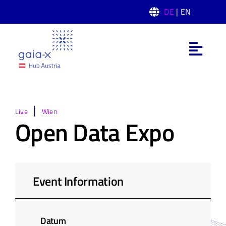
Skip
DE
| EN
to
content
Toggl
Navig
Was ist Gaia-X
Gaia-X Hub Austria
Live
Wien
Open Data Expo
Domänen
News
Event Information
Events
Datum